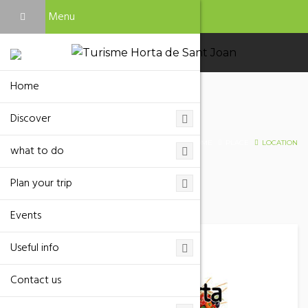
Menu
Home
Discover
Location
HOME
PLACE
LOCATION
what to do
Plan your trip
Events
Useful info
Contact us