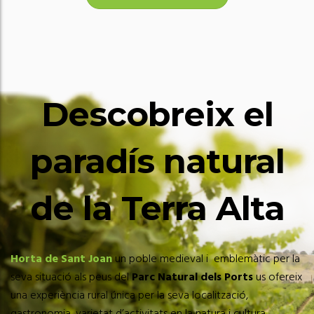
Descobreix el
paradís natural
de la Terra Alta
Horta de Sant Joan
un poble medieval i emblemàtic per la
seva situació als peus del
Parc Natural dels Ports
us ofereix
una experiència rural única per la seva localització,