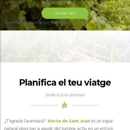
gastronomia, varietat d’activitats en la natura i cultura.
VEURE MÉS
There are no upcoming events at this time.
Planifica el teu viatge
Troba la teva aventura
¿T’agrada l’aventura?
Horta de Sant Joan
és un espai
natural idoni per a gaudir del turisme actiu en un entorn