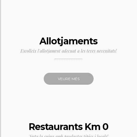
Allotjaments
Escolleix l'allotjament adecuat a les teves necessitats!
VEURE MÉS
Restaurants Km 0
Tasta la cuina amb productes típics i locals!