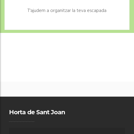
puntinformacio.horta@altanet.org
T'ajudem a organitzar la teva escapada
www.hortadesantjoan.cat
Horta de Sant Joan