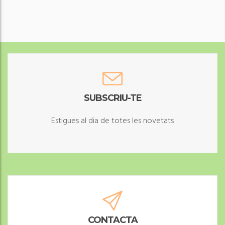
NO ET QUEDIS SENSE LA TEVA AVENTURA
SUBSCRIU-TE
Estigues al dia de totes les novetats
NO ET QUEDIS SENSE LA TEVA AVENTURA
CONTACTA
Oficina de Turisme Tel: 977435043