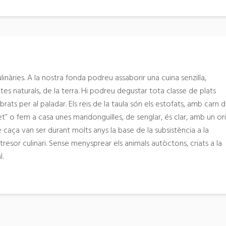
linàries. A la nostra fonda podreu assaborir una cuina senzilla,
s naturals, de la terra. Hi podreu degustar tota classe de plats
brats per al paladar. Els reis de la taula són els estofats, amb carn 
et” o fem a casa unes mandonguilles, de senglar, és clar, amb un ori
de caça van ser durant molts anys la base de la subsistència a la
resor culinari. Sense menysprear els animals autòctons, criats a la
l.