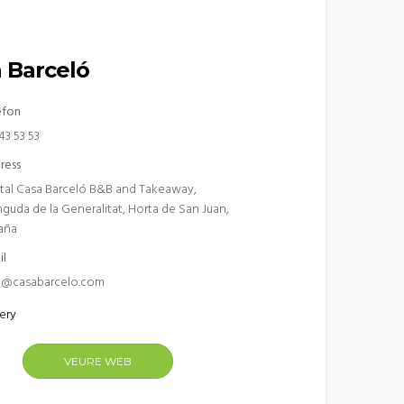
 Barceló
èfon
43 53 53
ress
tal Casa Barceló B&B and Takeaway,
nguda de la Generalitat, Horta de San Juan,
aña
il
o@casabarcelo.com
ery
VEURE WEB