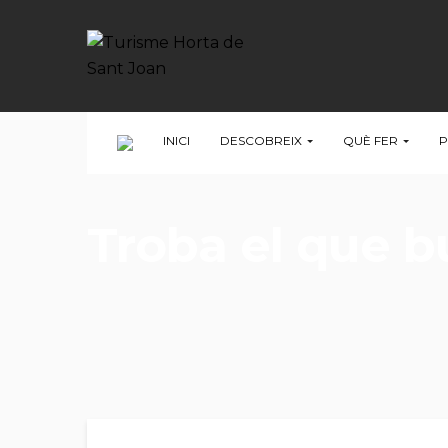
INICI
DESCOBREIX
QUÈ FER
P
Troba el que 