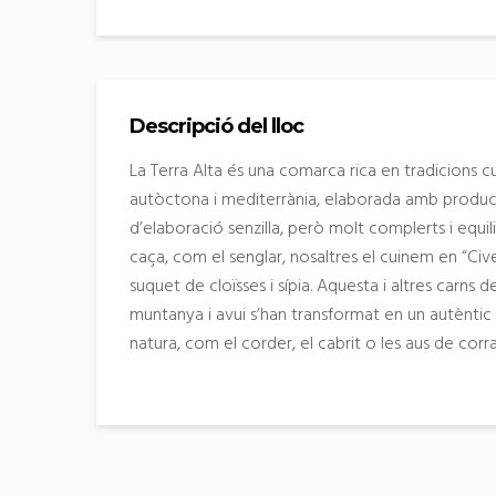
Descripció del lloc
La Terra Alta és una comarca rica en tradicions cu
autòctona i mediterrània, elaborada amb producte
d’elaboració senzilla, però molt complerts i equili
caça, com el senglar, nosaltres el cuinem en “Civ
suquet de cloïsses i sípia. Aquesta i altres carns 
muntanya i avui s’han transformat en un autèntic t
natura, com el corder, el cabrit o les aus de corra