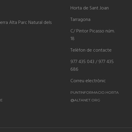
Horta de Sant Joan
Tarragona
rra Alta Parc Natural dels
C/ Pintor Picasso núm.
18
Telèfon de contacte
977 435 043 / 977 435
686
Correu electrònic
PUNTINFORMACIO.HORTA
ME
@ALTANET.ORG