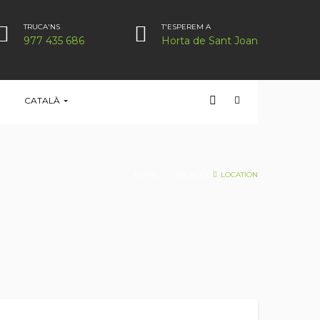
TRUCA'NS
T'ESPEREM A
977 435 686
Horta de Sant Joan
CATALÀ
HOME
UBICACIÓ
LOCATION