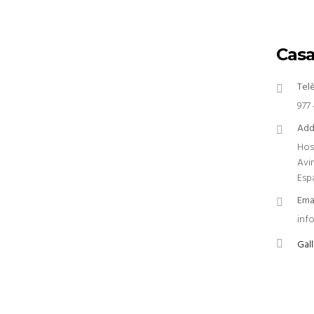
Casa
Tel
977 
Add
Hos
Avi
Esp
Ema
inf
Gall