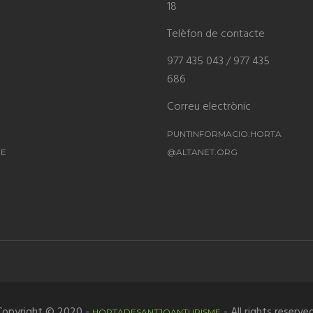
18
Telèfon de contacte
977 435 043 / 977 435
686
Correu electrònic
PUNTINFORMACIO.HORTA
ME
@ALTANET.ORG
Copyright © 2020 -
- All rights reserved
HORTADESANTJOANTURISME