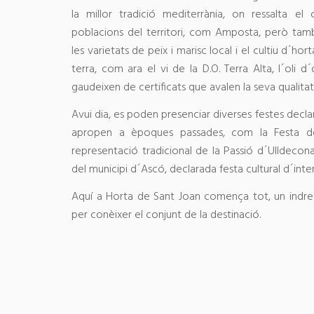
la millor tradició mediterrània, on ressalta el 
poblacions del territori, com Amposta, però tam
les varietats de peix i marisc local i el cultiu d´hort
terra, com ara el vi de la D.O. Terra Alta, l´oli d´
gaudeixen de certificats que avalen la seva qualitat
Avui dia, es poden presenciar diverses festes declar
apropen a èpoques passades, com la Festa de
representació tradicional de la Passió d´Ulldecona
del municipi d´Ascó, declarada festa cultural d´inte
Aquí a Horta de Sant Joan comença tot, un indret 
per conèixer el conjunt de la destinació.