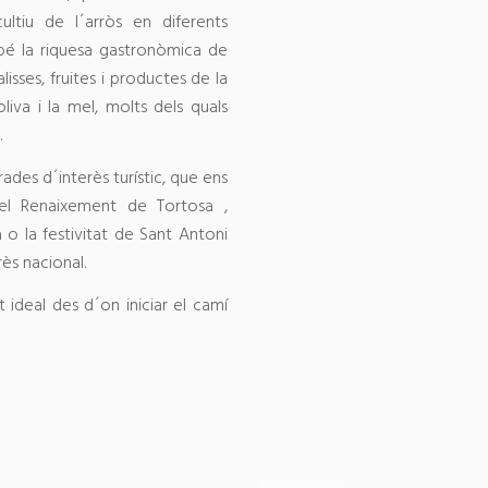
cultiu de l´arròs en diferents
bé la riquesa gastronòmica de
alisses, fruites i productes de la
oliva i la mel, molts dels quals
.
ades d´interès turístic, que ens
l Renaixement de Tortosa ,
 o la festivitat de Sant Antoni
rès nacional.
ideal des d´on iniciar el camí