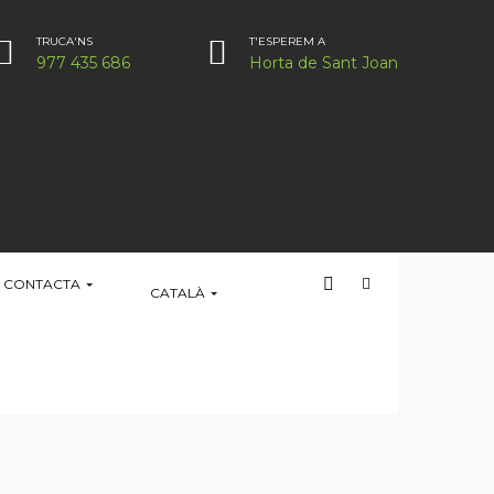
TRUCA'NS
T'ESPEREM A
977 435 686
Horta de Sant Joan
CONTACTA
CATALÀ
HOME
TERRES DE L’EBRE