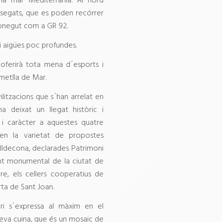
 la mar Mediterrània. Al nord
-segats, que es poden recórrer
 conegut com a GR 92.
 i aigües poc profundes.
 oferirà tota mena d´esports i
Ametlla de Mar.
ilitzacions que s´han arrelat en
a deixat un llegat històric i
t i caràcter a aquestes quatre
x en la varietat de propostes
´Ulldecona, declarades Patrimoni
nt monumental de la ciutat de
bre, els cellers cooperatius de
rta de Sant Joan.
itori s´expressa al màxim en el
 seva cuina, que és un mosaic de