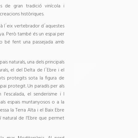
s de gran tradició vinícola i
ecreacions històriques.
erà l´eix vertebrador d´aquestes
ya. Però també és un espai per
, o bé fent una passejada amb
ais naturals, una dels principals
rals, el del Delta de l´Ebre i el
ots protegits sota la figura de
pai protegit. Un paradís per als
l’escalada, el senderisme i l
 als espais muntanyosos o a la
essa la Terra Alta i el Baix Ebre
í natural de l’Ebre que permet