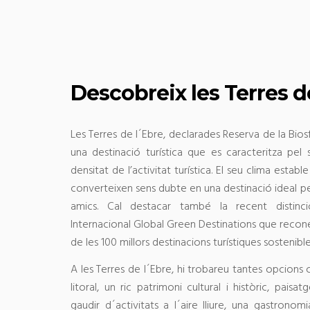
Descobreix les Terres d
Les Terres de l´Ebre, declarades Reserva de la Bios
una destinació turística que es caracteritza pel s
densitat de l’activitat turística. El seu clima establ
converteixen sens dubte en una destinació ideal per
amics. Cal destacar també la recent distinci
Internacional Global Green Destinations que recone
de les 100 millors destinacions turístiques sostenibl
A les Terres de l´Ebre, hi trobareu tantes opcions
litoral, un ric patrimoni cultural i històric, pais
gaudir d´activitats a l´aire lliure, una gastrono