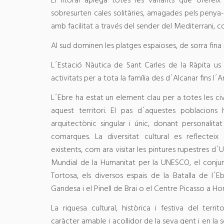
El litoral aplega totes les variants que ofereix
sobresurten cales solitàries, amagades pels penya
amb facilitat a través del sender del Mediterrani,
Al sud dominen les platges espaioses, de sorra fina
L´Estació Nàutica de Sant Carles de la Ràpita us
activitats per a tota la família des d´Alcanar fins l´
L´Ebre ha estat un element clau per a totes les civ
aquest territori. El pas d´aquestes poblacions h
arquitectònic singular i únic, donant personalita
comarques. La diversitat cultural es reflectei
existents, com ara visitar les pintures rupestres d
Mundial de la Humanitat per la UNESCO, el conju
Tortosa, els diversos espais de la Batalla de l´E
Gandesa i el Pinell de Brai o el Centre Picasso a Ho
La riquesa cultural, històrica i festiva del terr
caràcter amable i acollidor de la seva gent i en la