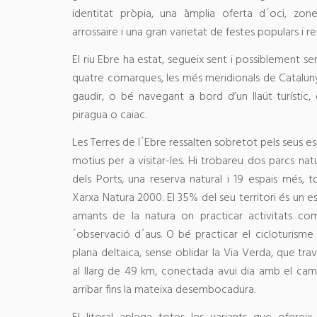
identitat pròpia, una àmplia oferta d´oci, zone
arrossaire i una gran varietat de festes populars i r
El riu Ebre ha estat, segueix sent i possiblement s
quatre comarques, les més meridionals de Catalun
gaudir, o bé navegant a bord d’un llaüt turístic
piragua o caiac.
Les Terres de l´Ebre ressalten sobretot pels seus esp
motius per a visitar-les. Hi trobareu dos parcs natu
dels Ports, una reserva natural i 19 espais més, t
Xarxa Natura 2000. El 35% del seu territori és un es
amants de la natura on practicar activitats com 
´observació d´aus. O bé practicar el cicloturisme
plana deltaica, sense oblidar la Via Verda, que trav
al llarg de 49 km, conectada avui dia amb el cam
arribar fins la mateixa desembocadura.