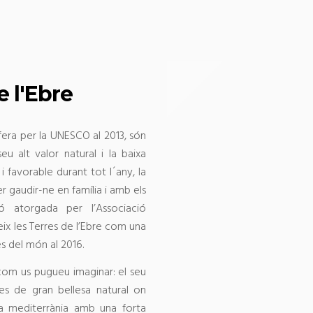
e l'Ebre
fera per la UNESCO al 2013, són
eu alt valor natural i la baixa
e i favorable durant tot l´any, la
 gaudir-ne en família i amb els
ó atorgada per l’Associació
ix les Terres de l’Ebre com una
es del món al 2016.
 com us pugueu imaginar: el seu
atges de gran bellesa natural on
mia mediterrània amb una forta