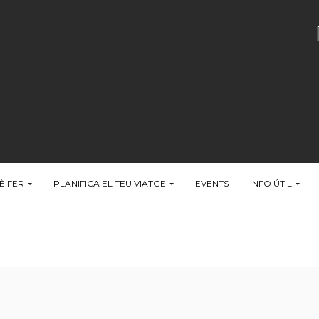
È FER
PLANIFICA EL TEU VIATGE
EVENTS
INFO ÚTIL