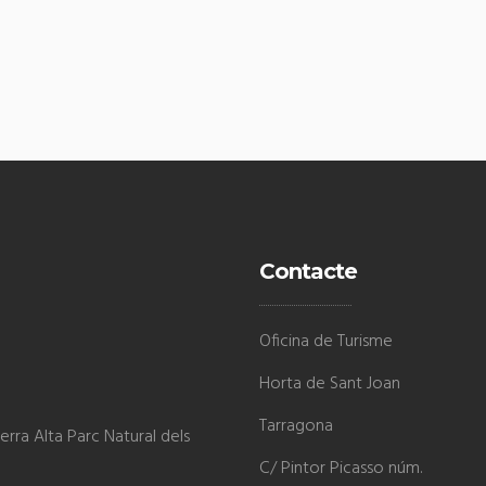
Contacte
Oficina de Turisme
Horta de Sant Joan
Tarragona
rra Alta Parc Natural dels
C/ Pintor Picasso núm.