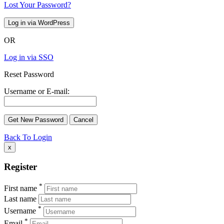
Lost Your Password?
OR
Log in via SSO
Reset Password
Username or E-mail:
Back To Login
x
Register
*
First name
Last name
*
Username
*
Email