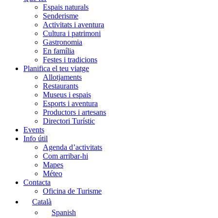
Espais naturals
Senderisme
Activitats i aventura
Cultura i patrimoni
Gastronomia
En família
Festes i tradicions
Planifica el teu viatge
Allotjaments
Restaurants
Museus i espais
Esports i aventura
Productors i artesans
Directori Turístic
Events
Info útil
Agenda d’activitats
Com arribar-hi
Mapes
Méteo
Contacta
Oficina de Turisme
Català
Spanish