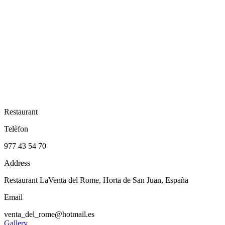
Restaurant
Telèfon
977 43 54 70
Address
Restaurant LaVenta del Rome, Horta de San Juan, España
Email
venta_del_rome@hotmail.es
Gallery