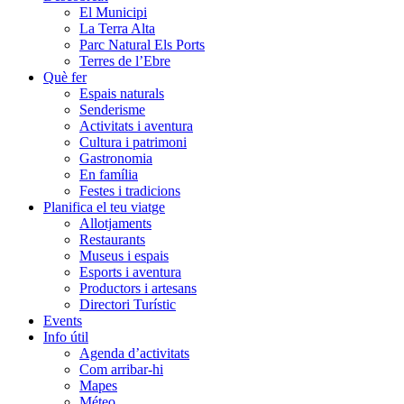
El Municipi
La Terra Alta
Parc Natural Els Ports
Terres de l’Ebre
Què fer
Espais naturals
Senderisme
Activitats i aventura
Cultura i patrimoni
Gastronomia
En família
Festes i tradicions
Planifica el teu viatge
Allotjaments
Restaurants
Museus i espais
Esports i aventura
Productors i artesans
Directori Turístic
Events
Info útil
Agenda d’activitats
Com arribar-hi
Mapes
Méteo