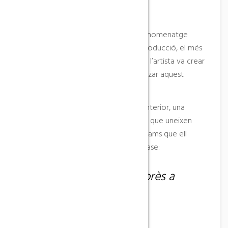
Descripció del lloc
El Centre Picasso d’Horta vol ser un homenatge
permanent a Picasso i aplega la reproducció, el més
fidel possible de totes les obres que l’artista va crear
a Horta i amb les quals va immortalitzar aquest
poble.
El visitant i l’estudiós trobarà al seu interior, una
mostra fefaent dels lligams profunds que uneixen
aquesta terra amb el gran artista, lligams que ell
mateix va sintetitzar en la cèlebre frase:
Tot el que sé ho he après a
Horta