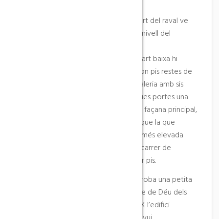
i del Raval dels Àngels.
La paret que es troba situada a la part del raval ve
d’un mur que salva un important desnivell del
terreny.
L’edifci consta de tres plantes: a la part baixa hi
podem veure tres espitlleres, al segon pis restes de
finestres coronelles i al tercer una galeria amb sis
arcs. A l’edifici s’hi pot accedir per dues portes una
de mig punt, adovellada, situada a la façana principal,
per on s’accedeix a la planta baixa i que la que
s’utilitza habitualment, i una altra de més elevada
que es troba a la paret que dóna al carrer de
l’Hospital, per on s’accedeix al primer pis.
En aquest tram de paret també es troba una petita
capella adossada, dedicada a la Mare de Déu dels
Desemparats. A principis del segle XX l’edifici
comptava amb un petit campanar, avui