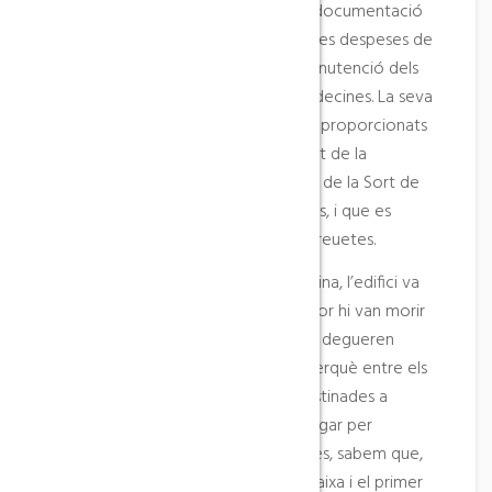
l’Ajuntament. Sabem, a través de la documentació
municipal, que el 1849 hi va haver unes despeses de
304 rals, de les quals 112 eren per manutenció dels
ingressats, 150 per roba i 45 per medecines. La seva
renda d’aquell any va ser de 130 rals, proporcionats
pels rendiments d’una finca propietat de la
Beneficència coneguda amb el nom de la Sort de
l’Hospital, d’una extensió de 161 àrees, i que es
trobava situada a la partida de les Creuetes.
El 1837, durant la Primera Guerra Carlina, l’edifici va
ser cremat pels liberals, i al seu interior hi van morir
quaranta persones. De l’edifici no en degueren
quedar més que les quatre parets perquè entre els
anys 1852 i 1853 es van fer obres destinades a
aixecar el seu interior, que es van pagar per
subscripció popular. Un cop acabades, sabem que,
dels tres pisos de la casa, la planta baixa i el primer