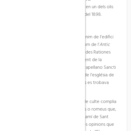
desaparegut, i que podem observar en un dels olis
que pintà Picasso en la seva estada del 1898.
HISTÒRIA
Les primeres notícies escrites que tenim de l’edifici
que actualment coneixem amb el nom de l’
Antic
Hospital
es troben en les ja esmentades Rationes
Decimarun del 1279, on en el pagament de la
contribució de la dècima hi surt el «capellano Sancti
Iacovi». Aquest capellà era el titular de l’església de
Sant Jaume, que en aquells moments es trobava
fora dels murs de la vila.
Hom creu que a part de ser un lloc de culte complia
les funcions d’alberg per als pelegrins o romeus que,
procedents de Tortosa, seguien el Camí de Sant
Jaume. No obstant, també hi ha altres opinions que