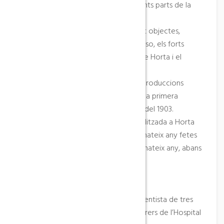
Cada planta de l’edifici conté diferents parts de la
vida de Picasso.
A la planta baixa, s’explica mitjançant objectes,
fotografies i paraules del propi Picasso, els forts
lligams afectius que s’establiren entre Horta i el
pintor.
A la primera planta s’exposen les reproduccions
facsímils de les obres realitzades en la primera
estada (1898-1899) i les evocacions del 1903.
A la segona planta l’obra cubista realitzada a Horta
l’estiu de 1909 i les evocacions del mateix any fetes
a Barcelona i París la primavera del mateix any, abans
de retornar a Horta.
L’EDIFICI
El Centre PIcasso és un edifici renaixentista de tres
plantes situat a l’acabament dels carrers de l’Hospital