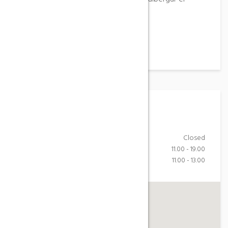
Centre Picasso.
Horari
Monday-Friday
Closed
Saturday
11.00 - 19.00
Sunday
11.00 - 13.00