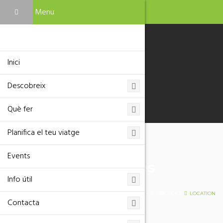
Menu
Inici
Descobreix
Què fer
Planifica el teu viatge
Events
Troba el que busques
Info útil
HOME
UBICACIÓ
LOCATION
Contacta