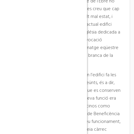
sustenten que el Camí de Sant Jaume de l’Ebre no
passava per Horta. Aquesta església es creu que cap
a mitjan segle XVI es trobava en molt mal estat, i
l’any 1575 es construí en el seu lloc l’actual edifici
renaixentista. D’aquesta primitiva església dedicada a
Sant Jaume tan sols en queda una evocació
representada per una pintura de la imatge eqüestre
del sant, actualment propietat d’una branca de la
família Terrats.
És a partir de finals del segle XVI quan l’edifici fa les
funcions d’hospital de pobres i transeünts, és a dir,
de beneficència. En els documents que es conserven
del segle XIX es feia constar que la seva funció era
«acoger enfermos pobres, tanto vecinos como
forasteros». Hi havia una Junta Local de Beneficència
que s’encarregava de gestionar el seu funcionament,
i en cas que hi hagués pèrdues se’n feia càrrec