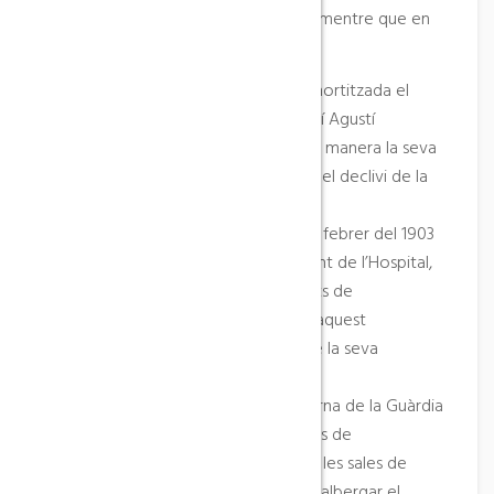
pis servien per allotjar-hi els malalts, mentre que en
el segon s’acollien vianants pobres.
La finca (Sort de l’Hospital) és desamortitzada el
1869, i l’adquireix el cirurgià barceloní Agustí
Meseguer. L’Hospital perd d’aquesta manera la seva
font de finançament, i això provoca el declivi de la
seva activitat assistencial.
Ens consta en un document datat al febrer del 1903
l’inventari de tot el material provinent de l’Hospital,
que un ciutadà lliura als representants de
l’Ajuntament. És molt probable que aquest
document fos el certificat de la fi de la seva
existència.
Posteriorment l’edifici va ser la caserna de la Guàrdia
Civil fins al 1978. Després d’unes obres de
rehabilitació que finalitzaren el 1992, les sales de
l’Antic Hospital d’Horta han passat a albergar el