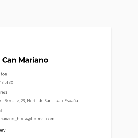
 Can Mariano
èfon
43 51 30
ress
rer Bonaire, 29, Horta de Sant Joan, España
il
mariano_horta@hotmail.com
ery