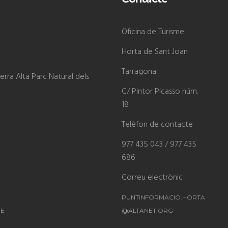
Oficina de Turisme
Horta de Sant Joan
Tarragona
rra Alta Parc Natural dels
C/ Pintor Picasso núm.
18
Telèfon de contacte
977 435 043 / 977 435
686
Correu electrònic
PUNTINFORMACIO.HORTA
ME
@ALTANET.ORG