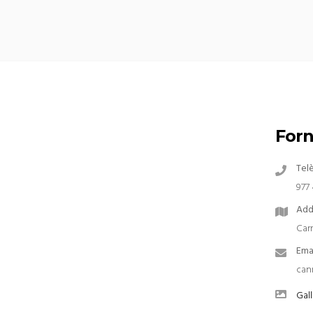
Forn
Tel
977 
Add
Car
Ema
can
Gall