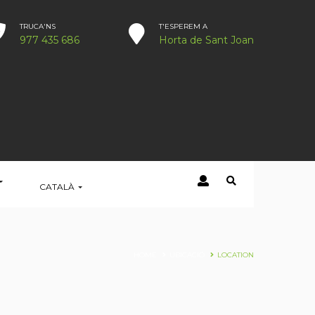
TRUCA'NS
T'ESPEREM A
977 435 686
Horta de Sant Joan
CATALÀ
HOME
UBICACIÓ
LOCATION