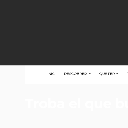
INICI
DESCOBREIX
QUÈ FER
Troba el que 