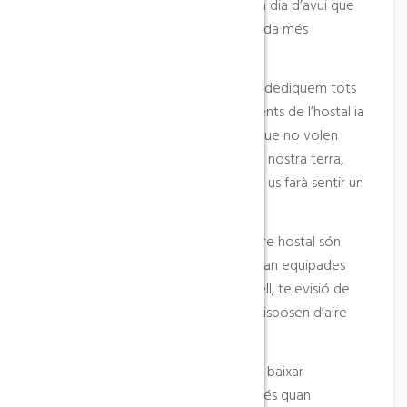
millorant les seves instal·lacions fins a dia d’avui que
estem treballant per fer la seva estada més
confortable.
La nostra dinàmica de treball fa que dediquem tots
els nostres esforços sobretot als clients de l’hostal ia
oferir uns esmorzars molt casolans que no volen
perdre de cap manera l’esperit de la nostra terra,
agrest però acollidora, i que sempre us farà sentir un
més de nosaltres .
Les habitacions temàtiques del nostre hostal són
senzilles però acollidores, i totes estan equipades
amb bany, dutxa, assecador de cabell, televisió de
pantalla plana, calefacció i algunes disposen d’aire
condicionat.
Amb l’ascensor no serà difícil pujar o baixar
l’equipatge i també us facilitarà l’accés quan