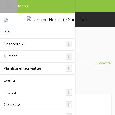
Menu
Inici
Descobreix
Troba el que busques
Què fer
HOME
UBICACIÓ
LOCATION
Planifica el teu viatge
Events
Info útil
Contacta