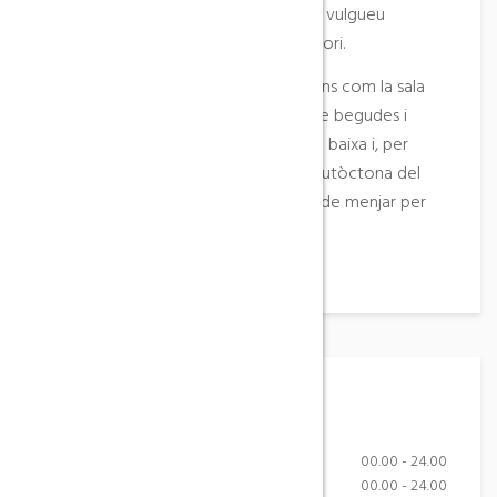
estigueu molt cansats o simplement vulgueu
reservar forces per conèixer el territori.
Podreu gaudir també d’espais comuns com la sala
social i de la màquina expenedora de begudes i
aperitius situats a l’entrada de planta baixa i, per
descomptat, de la cuina casolana i autòctona del
nostre restaurant Braseria en forma de menjar per
emportar.
Horari
Monday-Friday
00.00 - 24.00
Saturday
00.00 - 24.00