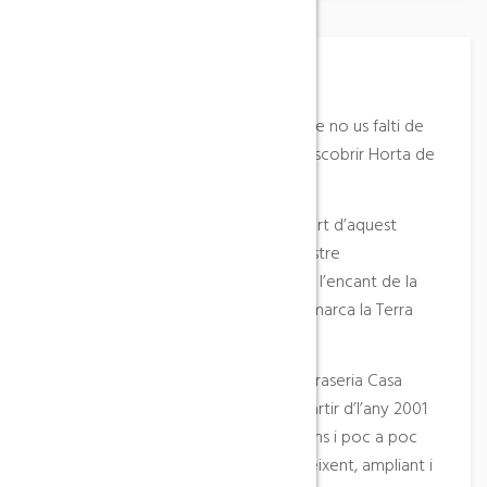
Descripció del lloc
A l’hostal Casa Barceló procurem que no us falti de
res quan passeu la nit després de descobrir Horta de
Sant Joan i el seu entorn.
És un plaer per a nosaltres formar part d’aquest
descobriment, o simplement del vostre
retrobament amb la bellesa natural i l’encant de la
nostra agrest terra i de la nostra comarca la Terra
Alta i les Terres de l’Ebre.
L’any 1994, s’inaugura el restaurant Braseria Casa
Barceló. En la mateixa ubicació i a partir d’l’any 2001
vam construir les primeres habitacions i poc a poc
hostal Casa Barceló ha continuat creixent, ampliant i