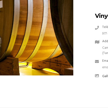
Viny
Tel
977 
Add
Carr
(Ta
Ema
eno
Gall