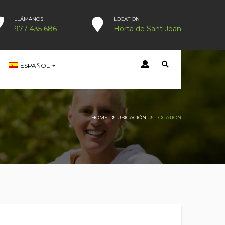
LLÁMANOS
LOCATION
977 435 686
Horta de Sant Joan
ESPAÑOL
HOME
UBICACIÓN
LOCATION