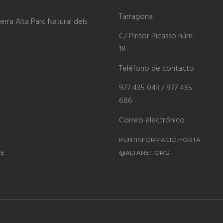
Tarragona
rra Alta Parc Natural dels
C/ Pintor Picasso núm.
18
Teléfono de contacto
977 435 043 / 977 435
686
Correo electrónico
PUNTINFORMACIO.HORTA
ME
@ALTANET.ORG