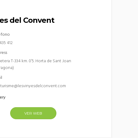
es del Convent
éfono
435 412
ress
etera T-334 km. 0’5. Horta de Sant Joan
rragona)
il
turisme@lesvinyesdelconvent.com
ery
VER WEB