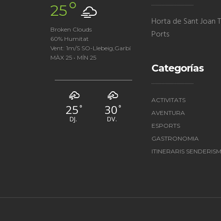
°
25
Horta de Sant Joan Te
Broken Clouds
Ports
60% Humitat
Vent: 1m/s SO-Llebeig,Garbí
MÀX 25 • MÍN 25
Categorías
ACTIVITATS
25
30
°
°
AVENTURA
DJ.
DV.
ESPORTS
GASTRONOMIA
ITINERARIS SENDERIS