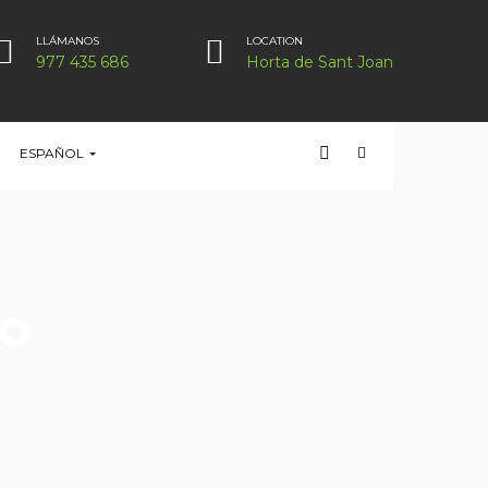
LLÁMANOS
LOCATION
977 435 686
Horta de Sant Joan
ESPAÑOL
io