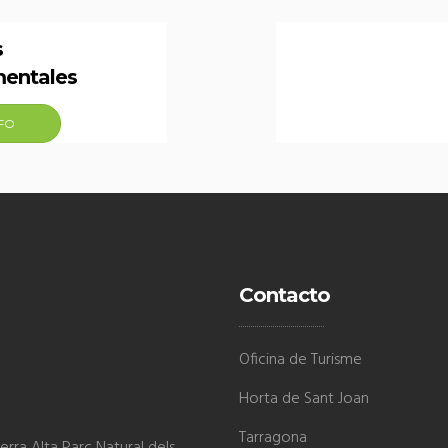
s
entales
NFO
Contacto
Oficina de Turisme
Horta de Sant Joan
Tarragona