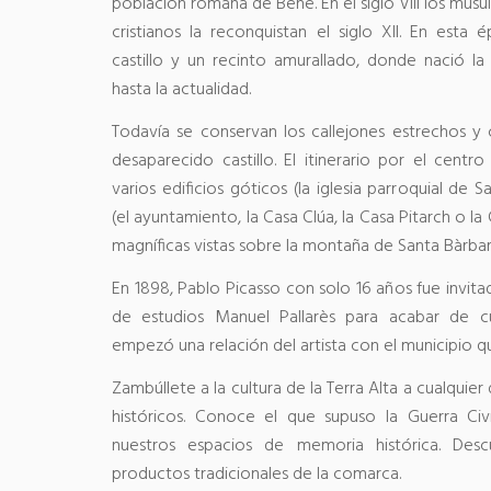
población romana de Bene. En el siglo VIII los musu
cristianos la reconquistan el siglo XII. En est
castillo y un recinto amurallado, donde nació la
hasta la actualidad.
Todavía se conservan los callejones estrechos y
desaparecido castillo. El itinerario por el centr
varios edificios góticos (la iglesia parroquial de S
(el ayuntamiento, la Casa Clúa, la Casa Pitarch o la
magníficas vistas sobre la montaña de Santa Bàrbar
En 1898, Pablo Picasso con solo 16 años fue invi
de estudios Manuel Pallarès para acabar de cur
empezó una relación del artista con el municipio q
Zambúllete a la cultura de la Terra Alta a cualquie
históricos. Conoce el que supuso la Guerra Civ
nuestros espacios de memoria histórica. Des
productos tradicionales de la comarca.