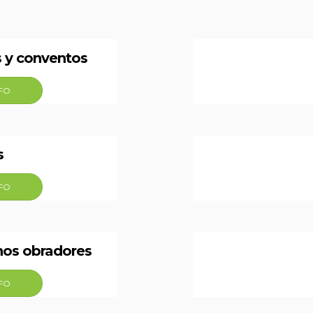
s y conventos
NFO
s
NFO
nos obradores
NFO