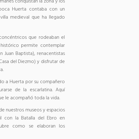
lmanes conquistan la zona y los
a época Huerta contaba con un
 villa medieval que ha llegado
 concéntricos que rodeaban el
o histórico permite contemplar
an Juan Baptista), renacentistas
 Casa del Diezmo) y disfrutar de
a.
tado a Huerta por su compañero
arse de la escarlatina. Aquí
ue le acompañó toda la vida.
r de nuestros museos y espacios
il con la Batalla del Ebro en
cubre como se elaboran los