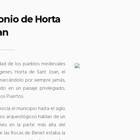
onio de Horta
an
idad de los pueblos medievales
ígenes. Horta de Sant Joan, el
 marcándolo por siempre jamás,
o en un paisaje privilegiado,
los Puertos.
cía el municipio hasta el siglo
cios arqueológicos hablan de un
nes en la parte más alta del
 las Rocas de Benet estaba la