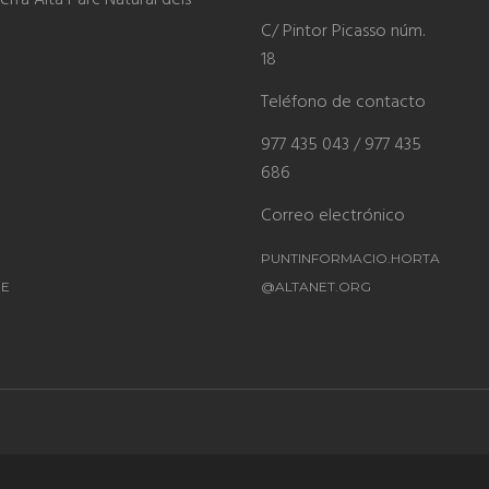
rra Alta Parc Natural dels
C/ Pintor Picasso núm.
18
Teléfono de contacto
977 435 043 / 977 435
686
Correo electrónico
PUNTINFORMACIO.HORTA
ME
@ALTANET.ORG