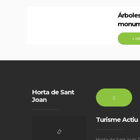
Árbole
monum
+ I
Horta de Sant
Joan
Turisme Actiu