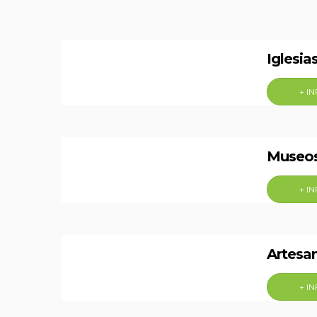
Iglesia
+ I
Museo
+ I
Artesa
+ I