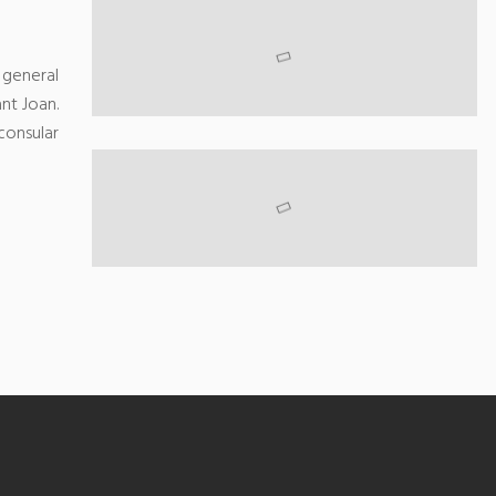
general
ant Joan
.
consular