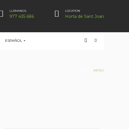
LLÁMANOS
LOCATION
977 435 686
Horta de Sant Joan
ESPAÑOL
HOME
MÉTEO