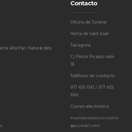
Contacto
Oficina de Turisme
Horta de Sant Joan
Tarragona
rra Alta Parc Natural dels
C/ Pintor Picasso núm.
18
Teléfono de contacto
977 435 043 / 977 435
686
Correo electrónico
PUNTINFORMACIO.HORTA
ME
@ALTANET.ORG