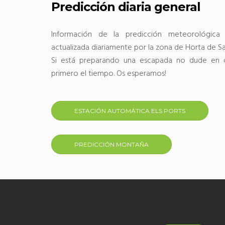
Predicción diaria general
Información
de la predicción
meteorológica
actualizada
diariamente
por la zona
de Horta
de S
Si está preparando
una
escapada
no dude
en
primero el
tiempo.
Os
esperamos
!
ESTACIÓN AUTOMÁTICA ELS PORTS
PREDICCIÓN MONTAÑA