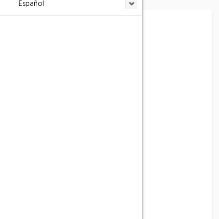
Español
“Sota Picasso”