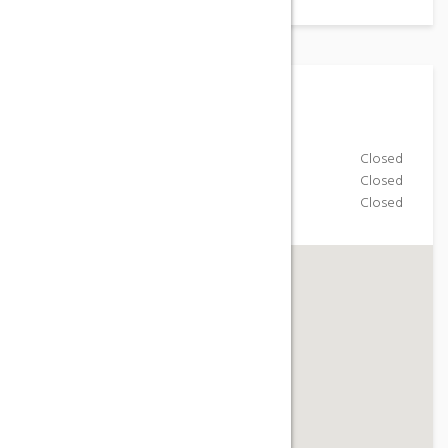
Horario
Monday-Friday
Closed
Saturday
Closed
Sunday
Closed