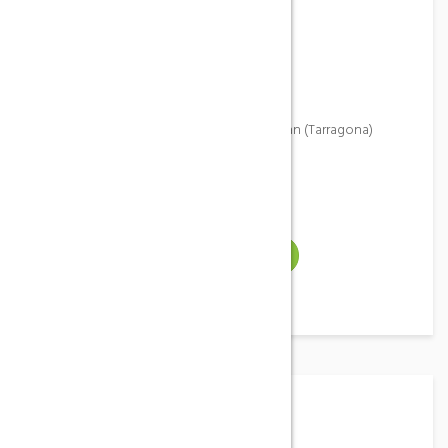
Teléfono
619 358 986
Address
Doctor Ferran, 4 - Horta de Sant Joan (Tarragona)
Email
Gallery
VER WEB
Descripción del sitio