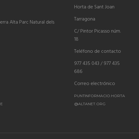
Horta de Sant Joan
Tarragona
rra Alta Parc Natural dels
C/ Pintor Picasso núm.
18
Teléfono de contacto
977 435 043 / 977 435
686
Correo electrónico
PUNTINFORMACIO.HORTA
ME
@ALTANET.ORG