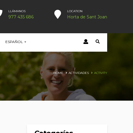
LLÁMANOS
LOCATION
977 435 686
Horta de Sant Joan
ESPAÑOL
HOME
ACTIVIDADES
ACTIVITY