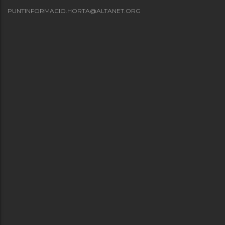
PUNTINFORMACIO.HORTA@ALTANET.ORG