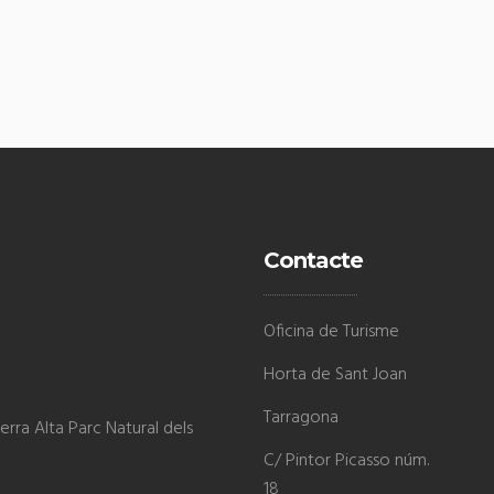
Contacte
Oficina de Turisme
Horta de Sant Joan
Tarragona
rra Alta Parc Natural dels
C/ Pintor Picasso núm.
18