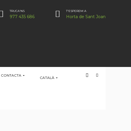
TRUCA'NS
T'ESPEREM A
977 435 686
Horta de Sant Joan
CONTACTA
CATALÀ
HOME
SENSE CATEGORIA