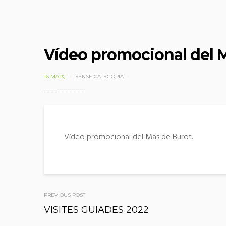
Vídeo promocional del 
16 MARÇ
SENSE CATEGORIA
Vídeo promocional del Mas de Burot.
Post
PREVIOUS POST
VISITES GUIADES 2022
navigation