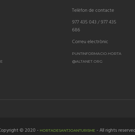
Telèfon de contacte
977 435 043 / 977 435
686
Correu electrònic
PUNTINFORMACIO.HORTA
ME
@ALTANET.ORG
Copyright © 2020 -
- All rights reserved
HORTADESANTJOANTURISME