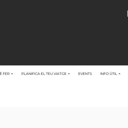
È FER
PLANIFICA EL TEU VIATGE
EVENTS
INFO ÚTIL