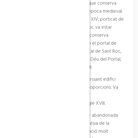
Batea té un elegant centre històric que conserva
porxos coberts i construccions de l’època medieval.
En destaca el carrer Major, del segle XIV, porticat de
dalt a baix, amb arcs junts. El casc antic va estar
emmurallat fins al segle XIV i encara conserva
vestigis de les portes d’entrada, com el portal de
l’Àngel, el portal de Cal Llarg i el portal de Sant Roc,
on es troba la capella de la Mare de Déu del Portal,
d’estil barroc, construïda el segle XVII.
L’església de Sant Miquel és un interessant edifici
d’estil neoclàssic-barroc, de grans proporcions. Va
ser
construïda per Francesc Melet el segle XVIII.
A la població de Pinyeres, que va ser abandonada
durant la dècada de 1950, hi ha l’església de la
Transfiguració del Senyor, una edificació molt