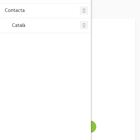
Contacta
Català
Batea
Telèfon
977 43 00 03
Address
Batea, España
Email
aj.batea@altanet.org
Gallery
VEURE WEB