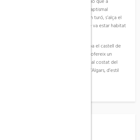
interessant d’estil romànic de transició que a
l’interior encara conserva una pica baptismal
d’immersió. Al sud de Batea, sobre un turó, s’alça el
poble ibèric de Tossal del Moro, que va estar habitat
des del segle VII fins al IV aC.
A 12 quilòmetres del municipi es troba el castell de
Sant Joan d’Algars, d’estil gòtic, que ofereix un
panorama excel·lent del riu d’Algars; al costat del
castell hi ha l’església de Sant Joan d’Algars, d’estil
romànic de transició.
Horari