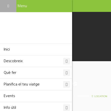
Menu
Inici
Descobreix
Què fer
Troba el que busques
Planifica el teu viatge
Events
HOME
UBICACIÓ
LOCATION
Info útil