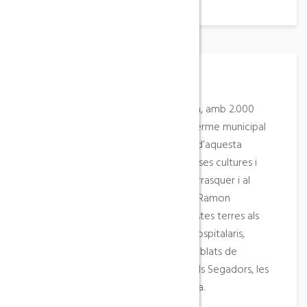
Descripció del lloc
És la segona població de la comarca, amb 2.000
habitants. El riu d’Algars delimita el terme municipal
amb les terres d’Aragó. Als voltants d’aquesta
localitat s’han trobat restes de diverses cultures i
pobles, com al coll del Moro del Borrasquer i al
tossal del Moro de Pinyeres. El 1153, Ramon
Berenguer IV va fer donació d’aquestes terres als
templers i el 1317 la van heretar els hospitalaris,
juntament amb els indrets ara despoblats de
Pinyeres i Algars. Durant la guerra dels Segadors, les
tropes castellanes van saquejar la vila.