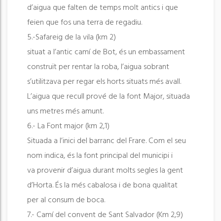
d’aigua que falten de temps molt antics i que
feien que fos una terra de regadiu.
5.-Safareig de la vila (km 2)
situat a l’antic camí de Bot, és un embassament
construït per rentar la roba, l’aigua sobrant
s’utilitzava per regar els horts situats més avall.
L’aigua que recull prové de la font Major, situada
uns metres més amunt.
6.- La Font major (km 2,1)
Situada a l’inici del barranc del Frare. Com el seu
nom indica, és la font principal del municipi i
va provenir d’aigua durant molts segles la gent
d’Horta. És la més cabalosa i de bona qualitat
per al consum de boca.
7.- Camí del convent de Sant Salvador (Km 2,9)