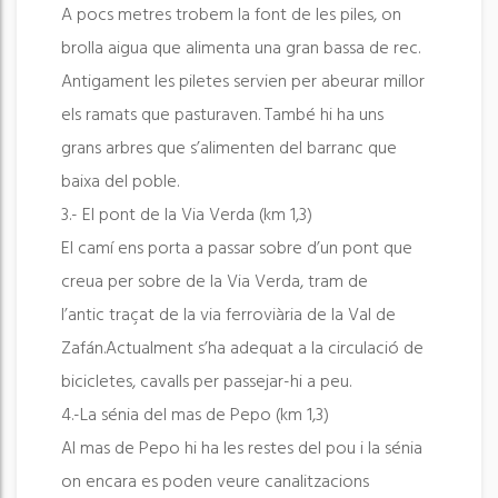
A pocs metres trobem la font de les piles, on
brolla aigua que alimenta una gran bassa de rec.
Antigament les piletes servien per abeurar millor
els ramats que pasturaven. També hi ha uns
grans arbres que s’alimenten del barranc que
baixa del poble.
3.- El pont de la Via Verda (km 1,3)
El camí ens porta a passar sobre d’un pont que
creua per sobre de la Via Verda, tram de
l’antic traçat de la via ferroviària de la Val de
Zafán.Actualment s’ha adequat a la circulació de
bicicletes, cavalls per passejar-hi a peu.
4.-La sénia del mas de Pepo (km 1,3)
Al mas de Pepo hi ha les restes del pou i la sénia
on encara es poden veure canalitzacions