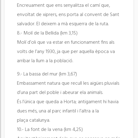
Encreuament que ens senyalitza el camí que,
envoltat de xiprers, ens porta al convent de Sant
salvador. El deixem a mà esquerra de la ruta.
8.- Molí de la Bellida (km 3,15)
Molí d’oli que va estar en funcionament fins als
volts de l’any 1930, ja que per aquella època va
arribar la llum a la població.
9.- La bassa del mur (km 3,67)
Embassament natura que recull les aigües pluvials
d’una part del poble i abeurar ela animals.
És l’única que queda a Horta; antigament hi havia
dues més, una al parc infantil i l’altra a la
plaça catalunya.
10.- La font de la vena (km 4,25)