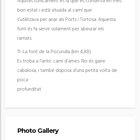
Aquitectònicament és la que es conserva en més
bon estat i està situada al camí que
s’utilitzava per anar als Ports i Tortosa. Aquesta
font és fa servir solament per abeurar els
ramats
11.-La font de la Pocurulla (km 4,88)
Es troba a l’antic camí d’arnes. No és gaire
cabalosa, i també disposa d’una petita volta de
poca
profunditat
Photo Gallery