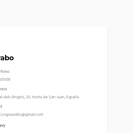
rabo
éfono
435109
ress
al dels Àngels, 20, Horta de San Juan, España
il
cosgraurallo@gmail.com
ery