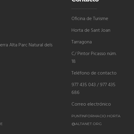
Oficina de Turisme
Horta de Sant Joan
Tarragona
rra Alta Parc Natural dels
C/ Pintor Picasso núm.
18
Teléfono de contacto
977 435 043 / 977 435
686
Correo electrónico
PUNTINFORMACIO.HORTA
ME
@ALTANET.ORG