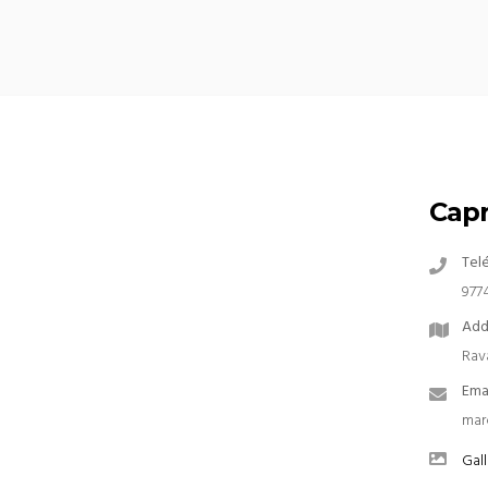
Cap
Tel
977
Add
Rav
Ema
mar
Gall