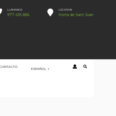
LLÁMANOS
LOCATION
977 435 686
Horta de Sant Joan
CONTACTO
ESPAÑOL
HOME
UBICACIÓN
LOCATION