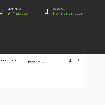
LLÁMANOS
LOCATION
977 435 686
Horta de Sant Joan
CONTACTO
ESPAÑOL
HOME
UBICACIÓN
LOCATION