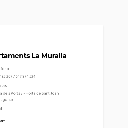
taments La Muralla
éfono
435 207 / 647 874 534
ress
a dels Ports 3 - Horta de Sant Joan
rragona)
il
ery