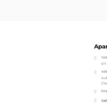
Apar
Tel
977 
Add
Avd
(Ta
Ema
Gall