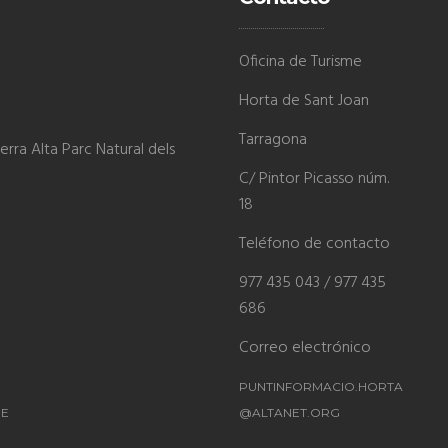
Oficina de Turisme
Horta de Sant Joan
Tarragona
rra Alta Parc Natural dels
C/ Pintor Picasso núm.
18
Teléfono de contacto
977 435 043 / 977 435
686
Correo electrónico
PUNTINFORMACIO.HORTA
ME
@ALTANET.ORG