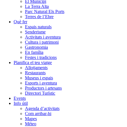
El Municipi
La Terra Alta
Parc Natural Els Ports
Terres de l’Ebre
Què fer
Espais naturals
Senderisme
Activitats i aventura
Cultura i patrimoni
Gastronomia
En família
Festes i tradicions
Planifica el teu viatge
Allotjaments
Restaurants
Museus i espais
Esports i aventura
Productors i artesans
Directori Turístic
Events
Info útil
Agenda d’activitats
Com arribar-hi
Mapes
Méteo