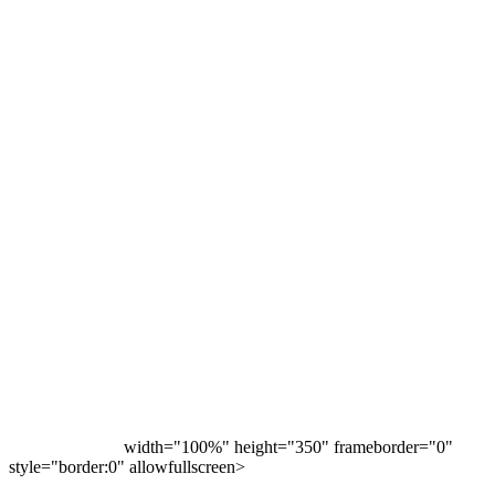
width="100%" height="350" frameborder="0"
style="border:0" allowfullscreen>