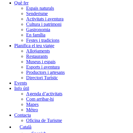
Què fer
Espais naturals
Senderisme
Activitats i aventura
Cultura i patrimoni
Gastronomia
En família
Festes i tradicions
Planifica el teu viatge
Allotjaments
Restaurants
Museus i espais
Esports i aventura
Productors i artesans
Directori Turístic
Events
Info útil
Agenda d’activitats
Com arribar-hi
Mapes
Méteo
Contacta
Oficina de Turisme
Català