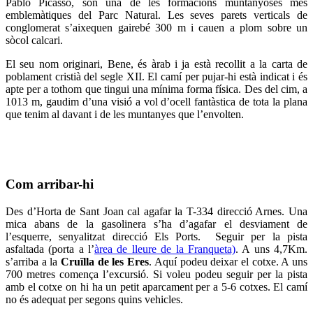
Pablo Picasso, són una de les formacions muntanyoses més
emblemàtiques del Parc Natural. Les seves parets verticals de
conglomerat s’aixequen gairebé 300 m i cauen a plom sobre un
sòcol calcari.
El seu nom originari, Bene, és àrab i ja està recollit a la carta de
poblament cristià del segle XII. El camí per pujar-hi està indicat i és
apte per a tothom que tingui una mínima forma física. Des del cim, a
1013 m, gaudim d’una visió a vol d’ocell fantàstica de tota la plana
que tenim al davant i de les muntanyes que l’envolten.
Com arribar-hi
Des d’Horta de Sant Joan cal agafar la T-334 direcció Arnes. Una
mica abans de la gasolinera s’ha d’agafar el desviament de
l’esquerre, senyalitzat direcció Els Ports. Seguir per la pista
asfaltada (porta a l’
àrea de lleure de la Franqueta)
. A uns 4,7Km.
s’arriba a la
Cruïlla de les Eres
. Aquí podeu deixar el cotxe. A uns
700 metres comença l’excursió. Si voleu podeu seguir per la pista
amb el cotxe on hi ha un petit aparcament per a 5-6 cotxes. El camí
no és adequat per segons quins vehicles.