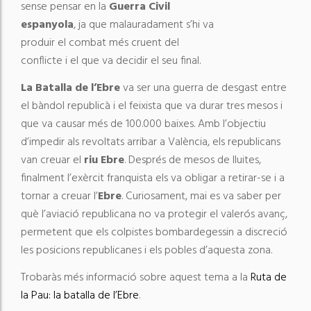
sense pensar en la
Guerra Civil
espanyola
, ja que malauradament s’hi va
produir el combat més cruent del
conflicte i el que va decidir el seu final.
La Batalla de l’Ebre
va ser una guerra de desgast entre
el bàndol republicà i el feixista que va durar tres mesos i
que va causar més de 100.000 baixes. Amb l’objectiu
d’impedir als revoltats arribar a València, els republicans
van creuar el
riu Ebre
. Després de mesos de lluites,
finalment l’exèrcit franquista els va obligar a retirar-se i a
tornar a creuar l’
Ebre
. Curiosament, mai es va saber per
què l’aviació republicana no va protegir el valerós avanç,
permetent que els colpistes bombardegessin a discreció
les posicions republicanes i els pobles d’aquesta zona.
Trobaràs més informació sobre aquest tema a la
Ruta de
la Pau: la batalla de l’Ebre
.