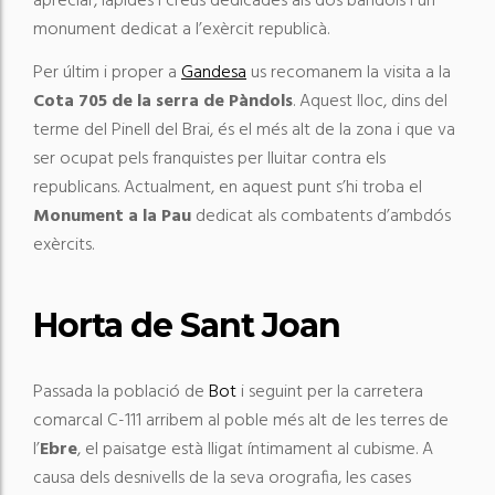
apreciar, làpides i creus dedicades als dos bàndols i un
monument dedicat a l’exèrcit republicà.
Per últim i proper a
Gandesa
us recomanem la visita a la
Cota 705 de la serra de Pàndols
. Aquest lloc, dins del
terme del Pinell del Brai, és el més alt de la zona i que va
ser ocupat pels franquistes per lluitar contra els
republicans. Actualment, en aquest punt s’hi troba el
Monument a la Pau
dedicat als combatents d’ambdós
exèrcits.
Horta de Sant Joan
Passada la població de
Bot
i seguint per la carretera
comarcal C-111 arribem al poble més alt de les terres de
l’
Ebre
, el paisatge està lligat íntimament al cubisme. A
causa dels desnivells de la seva orografia, les cases