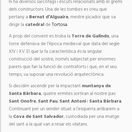
hi ha diversos sarcòfags i escuts relacionats amb el gremi
dels constructors. Una de les tombes es creu que
pertany a
Bernat d’Alguaire
, mestre picador que va
dirigir la
catedral
de
Tortosa
.
A prop del convent es troba la
Torre de Galindo
, una
torre defensiva de l’època medieval que data del segle
XIV i XV. El que la fa característica és la singular
construcció del sostre, només subjectat per enormes
parets que fan la funció de contraforts i que, en el seu
temps, va suposar una revolució arquitectònica.
Si decidim ascendir per la impactant
muntanya de
Santa Bàrbara
, quatre ermites sortiran al nostre pas:
Sant Onofre
,
Sant Pau
,
Sant Antoni
i
Santa Bàrbara
.
Continuant per un sender situat a l’esquerra arribarem a
la
Cova de Sant Salvador
, custodiada per una imatge
del sant a la qual van a resar els vilatans.