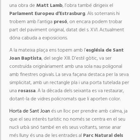
una obra de
Matt Lamb
, l’obra també dirigeix ​​el
Parlament Europeu d’Estrasburg
. Als soterranis hi
trobem amb l’antiga
presó
, on encara podem trobar
part del paviment original, datat del s. XVI. Actualment
dóna cabuda a exposicions.
A la mateixa plaça ens topem amb l’
església de Sant
Joan Baptista
, del segle XIII. D’estil gòtic, va ser
construïda originàriament amb una sola nau poligonal
amb finestres ogivals. La seva façana destaca per la seva
simplicitat, amb un rectangle pla i una porta tutelada per
una
rosassa
. A la dècada dels seixanta es va restaurar,
dotant-la de vidres policromats que li aporten color.
Horta de Sant Joan
és un lloc per prendre amb calma, ja
que el seu interès turístic no només se centra en el seu
nucli urbà sinó també en els seus voltants, sense anar
més lluny és una de les entrades al
Parc Natural dels