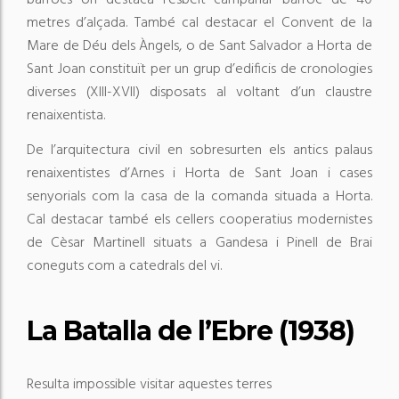
barrocs on destaca l’esbelt campanar barroc de 40
metres d’alçada. També cal destacar el Convent de la
Mare de Déu dels Àngels, o de Sant Salvador a Horta de
Sant Joan constituït per un grup d’edificis de cronologies
diverses (XIII-XVII) disposats al voltant d’un claustre
renaixentista.
De l’arquitectura civil en sobresurten els antics palaus
renaixentistes d’Arnes i Horta de Sant Joan i cases
senyorials com la casa de la comanda situada a Horta.
Cal destacar també els cellers cooperatius modernistes
de Cèsar Martinell situats a Gandesa i Pinell de Brai
coneguts com a catedrals del vi.
La Batalla de l’Ebre (1938)
Resulta impossible visitar aquestes terres