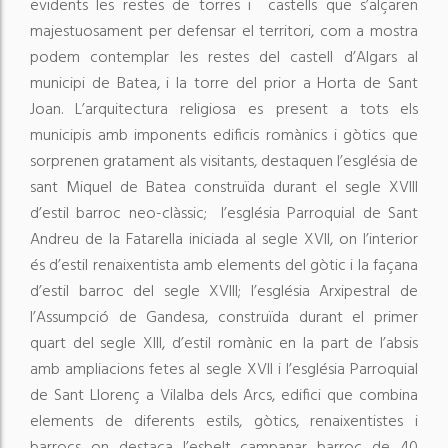
evidents les restes de torres i castells que s’alçaren
majestuosament per defensar el territori, com a mostra
podem contemplar les restes del castell d’Algars al
municipi de Batea, i la torre del prior a Horta de Sant
Joan. L’arquitectura religiosa es present a tots els
municipis amb imponents edificis romànics i gòtics que
sorprenen gratament als visitants, destaquen l’església de
sant Miquel de Batea construïda durant el segle XVIII
d’estil barroc neo-clàssic; l’església Parroquial de Sant
Andreu de la Fatarella iniciada al segle XVII, on l’interior
és d’estil renaixentista amb elements del gòtic i la façana
d’estil barroc del segle XVIII; l’església Arxipestral de
l’Assumpció de Gandesa, construïda durant el primer
quart del segle XIII, d’estil romànic en la part de l’absis
amb ampliacions fetes al segle XVII i l’església Parroquial
de Sant Llorenç a Vilalba dels Arcs, edifici que combina
elements de diferents estils, gòtics, renaixentistes i