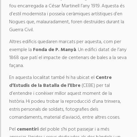
fou encarregada a César Martinell l’any 1919. Aquesta és
d’estil modernista i posseïa ceràmiques artístiques d’en
Nogues que, malauradament, foren destruïdes durant la
Guerra Civil.
Altres edificis quedaren marcats per aquesta, com per
exemple la
Fonda de P. Manyà
. Un edifici datat de l’any
1868 que patí el impacte de centenars de bales a la seva
façana.
En aquesta localitat també hi ha ubicat el
Centre
d’Estudis de la Batalla de l’Ebre
(CEBE) per tal
d’entendre i conèixer millor aquest moment de la
història. Hi podeu trobar la reproducció d’una trinxera,
estris personals de soldats, fotografies dels
comandaments, material d’aviació, entre altres coses.
Pel
cementiri
del poble s’hi pot passejar i a més