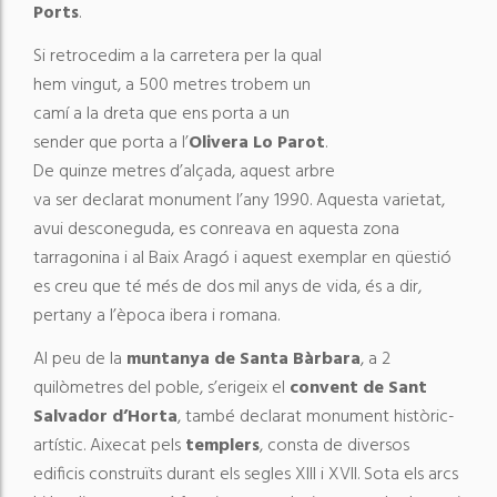
Ports
.
Si retrocedim a la carretera per la qual
hem vingut, a 500 metres trobem un
camí a la dreta que ens porta a un
sender que porta a l’
Olivera Lo Parot
.
De quinze metres d’alçada, aquest arbre
va ser declarat monument l’any 1990. Aquesta varietat,
avui desconeguda, es conreava en aquesta zona
tarragonina i al Baix Aragó i aquest exemplar en qüestió
es creu que té més de dos mil anys de vida, és a dir,
pertany a l’època ibera i romana.
Al peu de la
muntanya de Santa Bàrbara
, a 2
quilòmetres del poble, s’erigeix ​​el
convent de Sant
Salvador d’Horta
, també declarat monument històric-
artístic. Aixecat pels
templers
, consta de diversos
edificis construïts durant els segles XIII i XVII. Sota els arcs