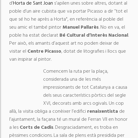
d’
Horta de Sant Joan
s’apilen unes sobre altres, dotant al
poble d’un aire cubista que va portar Picasso a dir “tot el
que sé ho he après a Horta", en referència al poble del
seu amic el també pintor
Manuel Pallarès
. No en va, el
poble ha estat declarat
Bé Cultural d’Interès Nacional
.
Per això, els amants d’aquest art no poden deixar de
visitar el
Centre Picasso
, dotat de litografies i llocs que
van inspirar al pintor.
Comencem la ruta per la plaça,
considerada una de les més
impressionants de tot Catalunya a causa
dels seus característics pòrtics del segle
XVI, decorats amb arcs ogivals. Un cop
allà, la visita obliga a conèixer l’edifici
renaixentista
de
l’ajuntament, la façana té un mural de Ferran VII en honor
a les
Corts de Cadis
. Desgraciadament, es troba en
pèssimes condicions. La sala de plens està presidida per