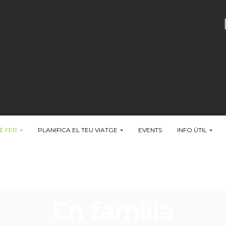
È FER
PLANIFICA EL TEU VIATGE
EVENTS
INFO ÚTIL
En família