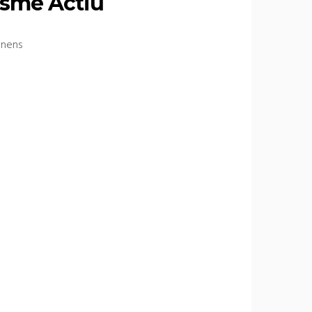
isme Actiu
i nens