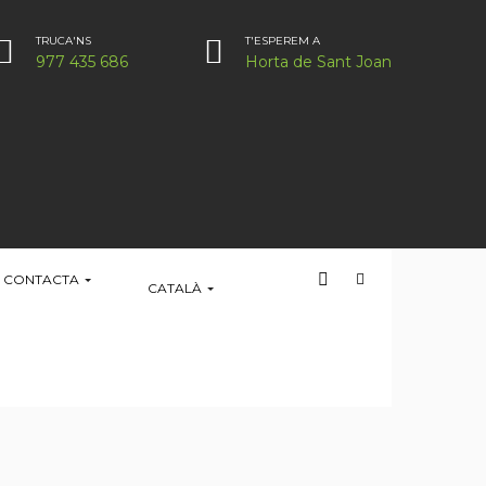
TRUCA'NS
T'ESPEREM A
977 435 686
Horta de Sant Joan
CONTACTA
CATALÀ